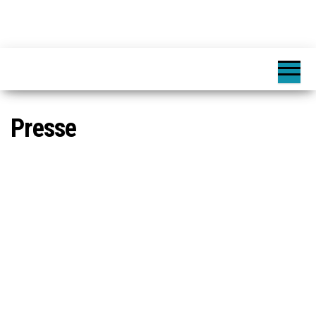
Presse
Die ZfN hat in ihrer
Mitgliederversammlung
neu gewählt!
8. Juni 2024
WEITERLESEN